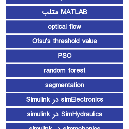
MATLAB متلب
optical flow
Otsu’s threshold value
PSO
random forest
segmentation
simElectronics در Simulink
SimHydraulics در simulink
simmehanics در simulink