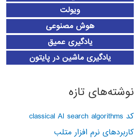
ویولت
هوش مصنوعی
یادگیری عمیق
یادگیری ماشین در پایتون
نوشته‌های تازه
کد classical AI search algorithms
کاربردهای نرم افزار متلب