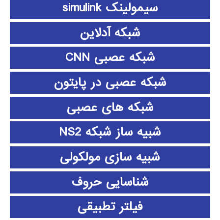
سیمولینک simulink
شبکه آدلاین
شبکه عصبی CNN
شبکه عصبی در پایتون
شبکه های عصبی
شبیه ساز شبکه NS2
شبیه سازی مولکولی
شناسایی حروف
فیلتر تطبیقی