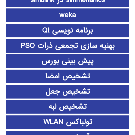
weka
برنامه نویسی Qt
بهنیه سازی تجمعی ذرات PSO
پیش بینی بورس
تشخیص امضا
تشخیص جعل
تشخیص لبه
تولباکس WLAN