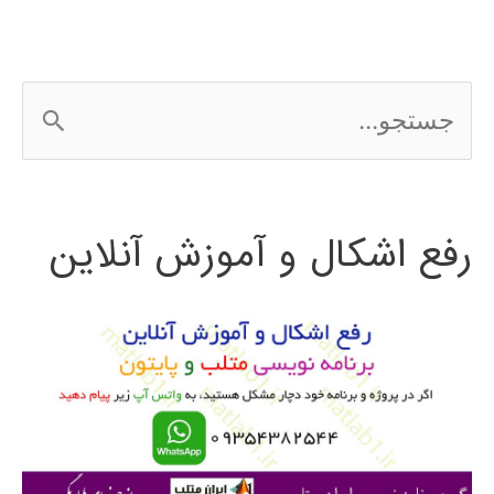
ج
س
ت
رفع اشکال و آموزش آنلاین
ج
و
ب
ر
ا