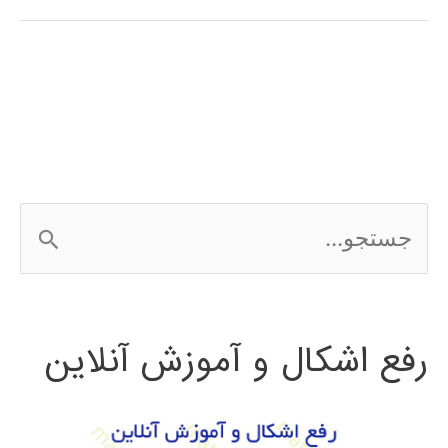
فارسی
نرم
افزار
SolidWorks
ج
س
ت
رفع اشکال و آموزش آنلاین
ج
و