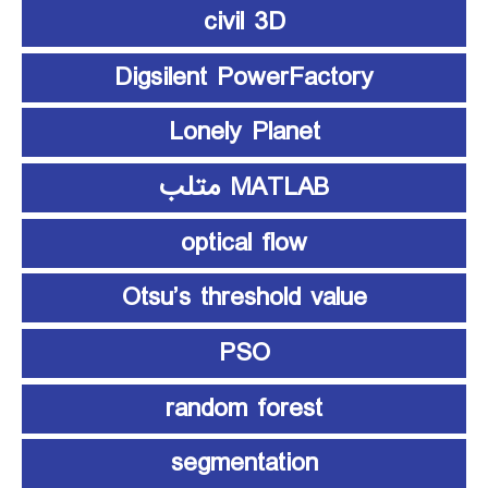
civil 3D
Digsilent PowerFactory
Lonely Planet
MATLAB متلب
optical flow
Otsu’s threshold value
PSO
random forest
segmentation