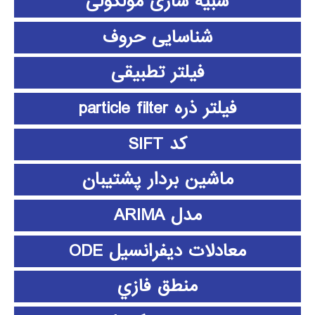
شبیه سازی مولکولی
شناسایی حروف
فیلتر تطبیقی
فیلتر ذره particle filter
کد SIFT
ماشین بردار پشتیبان
مدل ARIMA
معادلات دیفرانسیل ODE
منطق فازي