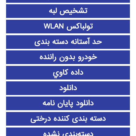
تشخیص لبه
تولباکس WLAN
حد آستانه دسته بندی
خودرو بدون راننده
داده كاوي
دانلود
دانلود پايان نامه
دسته بندی کننده درختی
دسته‌بندی نشده