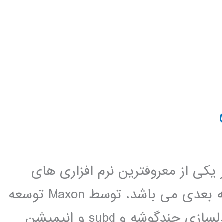
ci ، این نرم افزار یکی از معروفترین نرم افزاری های
مدلسازی و انمشن سازی و رندرینگ سه بعدی می باشد. توسط Maxon توسعه
داده شده است. Cinema 4D قادر به مدلسازی چندگوشه و subd و انیمیشن