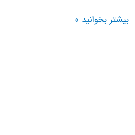
فیلم
بیشتر بخوانید »
آموزشی
simmehanics
در
simulink