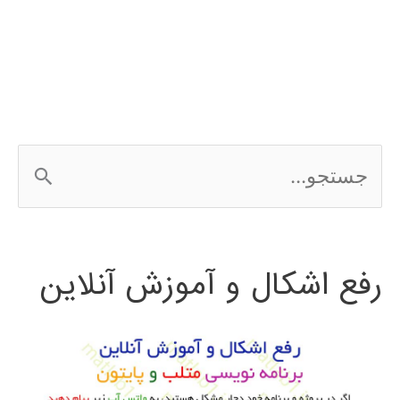
متلب
ج
س
ت
رفع اشکال و آموزش آنلاین
ج
و
ب