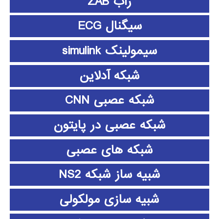
زاب ZAB
سیگنال ECG
سیمولینک simulink
شبکه آدلاین
شبکه عصبی CNN
شبکه عصبی در پایتون
شبکه های عصبی
شبیه ساز شبکه NS2
شبیه سازی مولکولی