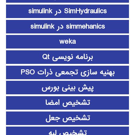
SimHydraulics در simulink
simmehanics در simulink
weka
برنامه نویسی Qt
بهنیه سازی تجمعی ذرات PSO
پیش بینی بورس
تشخیص امضا
تشخیص جعل
تشخیص لبه