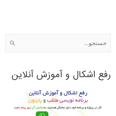
choice
ج
س
ت
رفع اشکال و آموزش آنلاین
ج
و
ب
ر