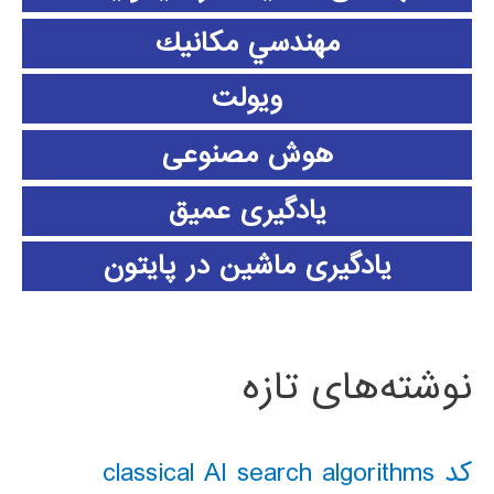
مهندسي مكانيك
ویولت
هوش مصنوعی
یادگیری عمیق
یادگیری ماشین در پایتون
نوشته‌های تازه
کد classical AI search algorithms