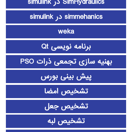
SimHydraulics در simulink
simmehanics در simulink
weka
برنامه نویسی Qt
بهنیه سازی تجمعی ذرات PSO
پیش بینی بورس
تشخیص امضا
تشخیص جعل
تشخیص لبه