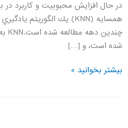
در حال افزایش محبوبیت و کاربرد در ب
همسايه (KNN) يك الگوريتم ي
چندي
شده است، و […]
دسته
بیشتر بخوانید »
بندی
کننده
نزدیکترین
همسایه