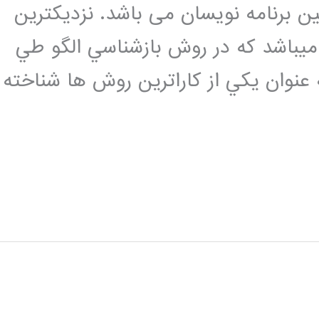
ین برنامه نویسان می باشد. نزديكترين
ادگيري ميباشد كه در روش بازشناسي الگو طي
ن دهه مطالعه شده است.KNN به عنوان يكي از كاراترين روش ها شناخته