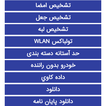
تشخیص امضا
تشخیص جعل
تشخیص لبه
تولباکس WLAN
حد آستانه دسته بندی
خودرو بدون راننده
داده كاوي
دانلود
دانلود پايان نامه