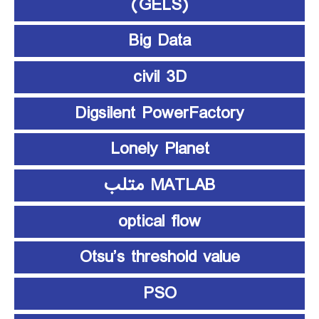
(GELS)
Big Data
civil 3D
Digsilent PowerFactory
Lonely Planet
MATLAB متلب
optical flow
Otsu’s threshold value
PSO