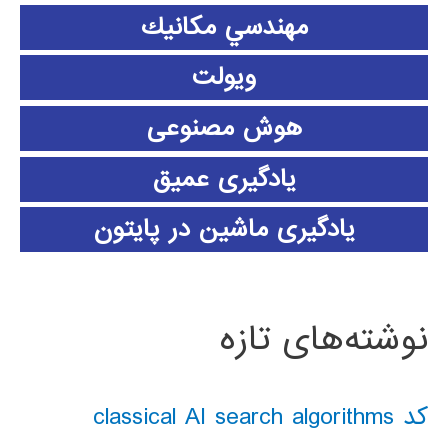
مهندسي مكانيك
ویولت
هوش مصنوعی
یادگیری عمیق
یادگیری ماشین در پایتون
نوشته‌های تازه
کد classical AI search algorithms