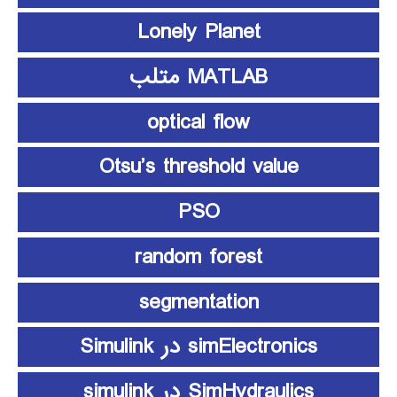
Lonely Planet
MATLAB متلب
optical flow
Otsu’s threshold value
PSO
random forest
segmentation
simElectronics در Simulink
SimHydraulics در simulink