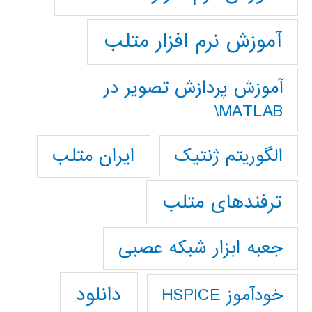
آموزش نرم افزار متلب
آموزش پردازش تصوير در
MATLAB\
ایران متلب
الگوریتم ژنتیک
ترفندهای متلب
جعبه ابزار شبکه عصبی
دانلود
خودآموز HSPICE