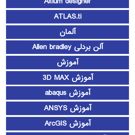
Altium designer
ATLAS.ti
آلمان
آلن بردلی Allen bradley
آموزش
آموزش 3D MAX
آموزش abaqus
آموزش ANSYS
آموزش ArcGIS