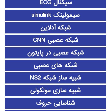
سیگنال ECG
سیمولینک simulink
شبکه آدلاین
شبکه عصبی CNN
شبکه عصبی در پایتون
شبکه های عصبی
شبیه ساز شبکه NS2
شبیه سازی مولکولی
شناسایی حروف