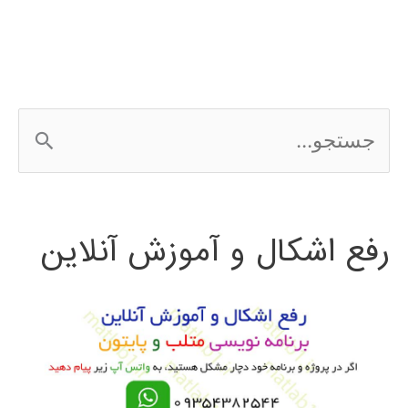
در
پایتون
ج
س
ت
رفع اشکال و آموزش آنلاین
ج
و
ب
ر