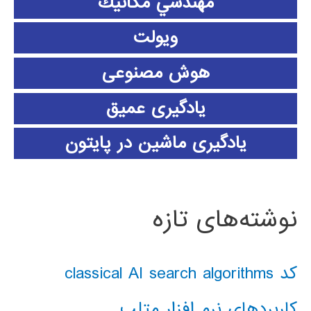
مهندسي مكانيك
ویولت
هوش مصنوعی
یادگیری عمیق
یادگیری ماشین در پایتون
نوشته‌های تازه
کد classical AI search algorithms
کاربردهای نرم افزار متلب