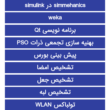
simmehanics در simulink
weka
برنامه نویسی Qt
بهنیه سازی تجمعی ذرات PSO
پیش بینی بورس
تشخیص امضا
تشخیص جعل
تشخیص لبه
تولباکس WLAN