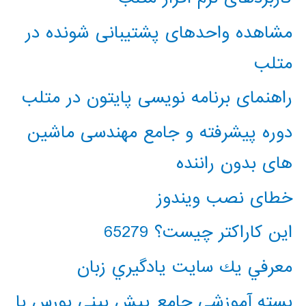
مشاهده واحدهای پشتیبانی شونده در
متلب
راهنمای برنامه نویسی پایتون در متلب
دوره پیشرفته و جامع مهندسی ماشین
های بدون راننده
خطای نصب ویندوز
این کاراکتر چیست؟ 65279
معرفي يك سايت يادگيري زبان
بسته آموزشی جامع پیش بینی بورس با