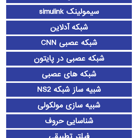
سیمولینک simulink
شبکه آدلاین
شبکه عصبی CNN
شبکه عصبی در پایتون
شبکه های عصبی
شبیه ساز شبکه NS2
شبیه سازی مولکولی
شناسایی حروف
فیلتر تطبیقی