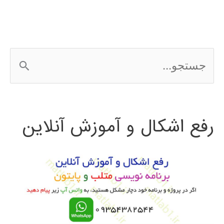
ج
س
ت
رفع اشکال و آموزش آنلاین
ج
و
ب
ر
ا