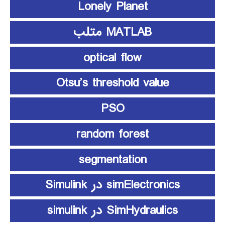
Lonely Planet
MATLAB متلب
optical flow
Otsu’s threshold value
PSO
random forest
segmentation
simElectronics در Simulink
SimHydraulics در simulink