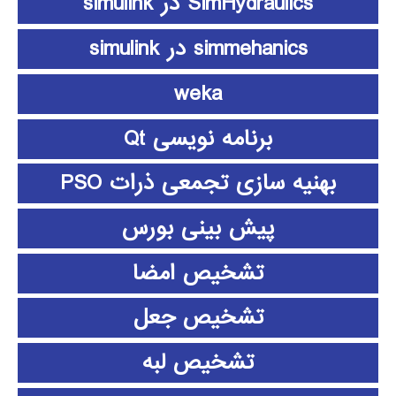
SimHydraulics در simulink
simmehanics در simulink
weka
برنامه نویسی Qt
بهنیه سازی تجمعی ذرات PSO
پیش بینی بورس
تشخیص امضا
تشخیص جعل
تشخیص لبه