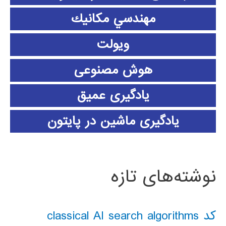
مهندسي مكانيك
ویولت
هوش مصنوعی
یادگیری عمیق
یادگیری ماشین در پایتون
نوشته‌های تازه
کد classical AI search algorithms