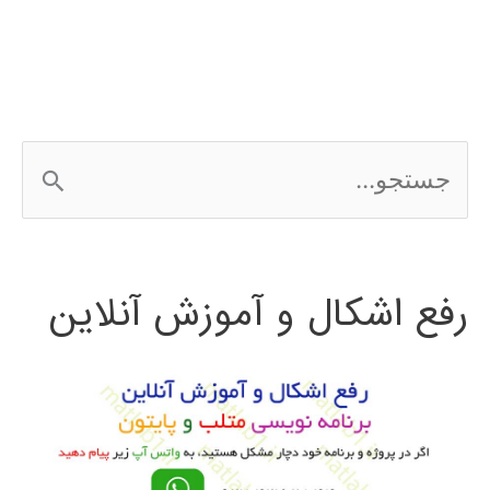
عصبی
در
MATLAB
ج
با
س
مثال
ت
رفع اشکال و آموزش آنلاین
ج
و
ب
ر