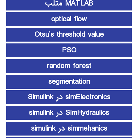
MATLAB متلب
optical flow
Otsu’s threshold value
PSO
random forest
segmentation
simElectronics در Simulink
SimHydraulics در simulink
simmehanics در simulink