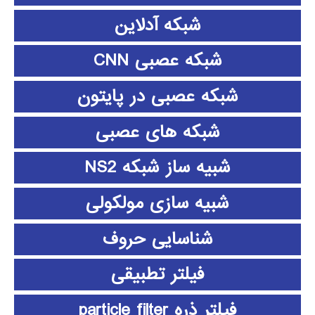
شبکه آدلاین
شبکه عصبی CNN
شبکه عصبی در پایتون
شبکه های عصبی
شبیه ساز شبکه NS2
شبیه سازی مولکولی
شناسایی حروف
فیلتر تطبیقی
فیلتر ذره particle filter