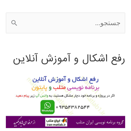
ج
س
ت
رفع اشکال و آموزش آنلاین
ج
و
ب
ر
ا
ی