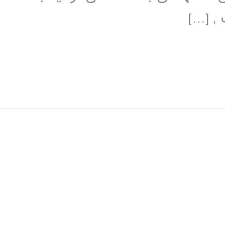
 , […]