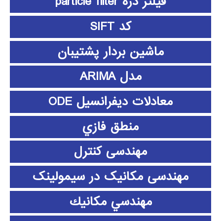
فیلتر ذره particle filter
کد SIFT
ماشین بردار پشتیبان
مدل ARIMA
معادلات دیفرانسیل ODE
منطق فازي
مهندسی کنترل
مهندسی مکانیک در سیمولینک
مهندسي مكانيك