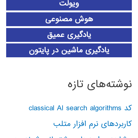
ویولت
هوش مصنوعی
یادگیری عمیق
یادگیری ماشین در پایتون
نوشته‌های تازه
کد classical AI search algorithms
کاربردهای نرم افزار متلب