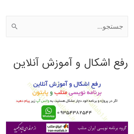
ج
س
ت
رفع اشکال و آموزش آنلاین
ج
و
ب
ر
ا
ی