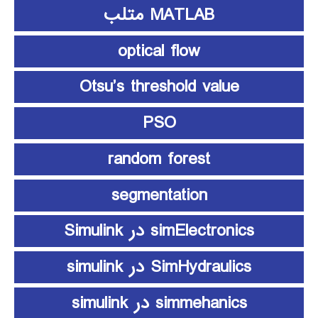
MATLAB متلب
optical flow
Otsu’s threshold value
PSO
random forest
segmentation
simElectronics در Simulink
SimHydraulics در simulink
simmehanics در simulink