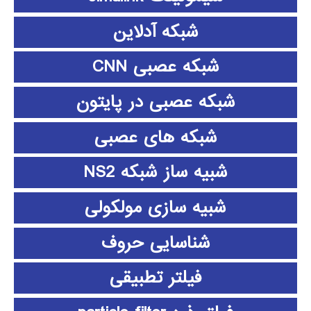
شبکه آدلاین
شبکه عصبی CNN
شبکه عصبی در پایتون
شبکه های عصبی
شبیه ساز شبکه NS2
شبیه سازی مولکولی
شناسایی حروف
فیلتر تطبیقی