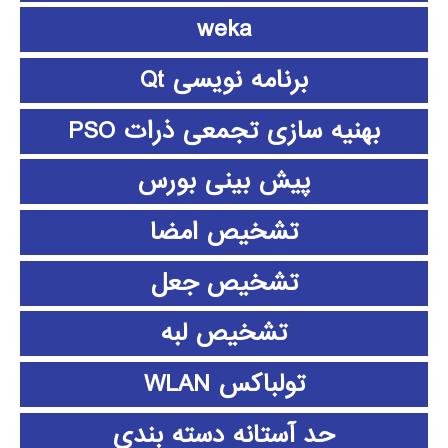
weka
برنامه نویسی Qt
بهنیه سازی تجمعی ذرات PSO
پیش بینی بورس
تشخیص امضا
تشخیص جعل
تشخیص لبه
تولباکس WLAN
حد آستانه دسته بندی