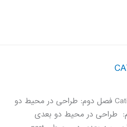
فصل اول: آشنایی با محیط نرم­ افزار Catia فصل دوم: طراحی در محیط دو
فصل سوم: طراحی در محیط دو بعدی