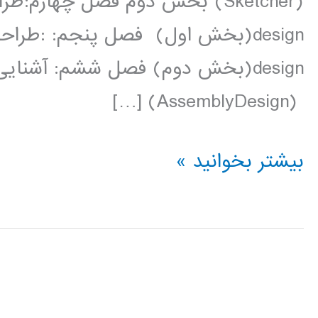
design(بخش دوم) فصل ششم: آشنای
(AssemblyDesign) […]
فیلم
بیشتر بخوانید »
آموزش
فارسی
نرم
افزار