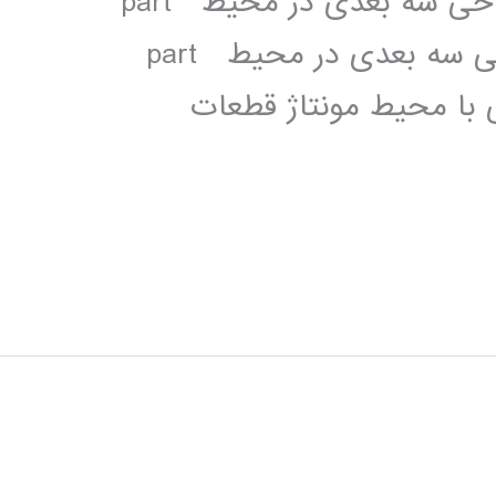
(Sketcher) بخش دوم فصل چهارم:طراحی سه بعدی در محیط part
design(بخش اول) فصل پنجم: :طراحی سه بعدی در محیط part
ی با محیط مونتاژ قطعات