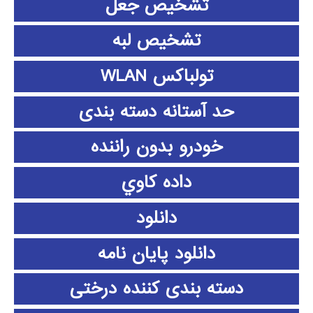
تشخیص جعل
تشخیص لبه
تولباکس WLAN
حد آستانه دسته بندی
خودرو بدون راننده
داده كاوي
دانلود
دانلود پايان نامه
دسته بندی کننده درختی