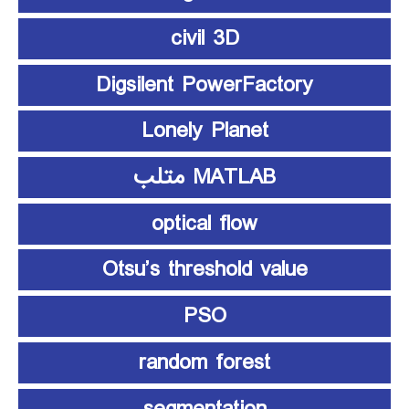
civil 3D
Digsilent PowerFactory
Lonely Planet
MATLAB متلب
optical flow
Otsu’s threshold value
PSO
random forest
segmentation