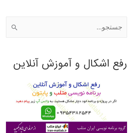
EDIUS
ج
س
ت
رفع اشکال و آموزش آنلاین
ج
و
ب
ر
ا
ی