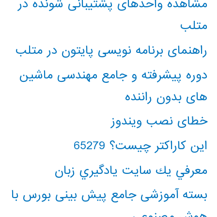
مشاهده واحدهای پشتیبانی شونده در
متلب
راهنمای برنامه نویسی پایتون در متلب
دوره پیشرفته و جامع مهندسی ماشین
های بدون راننده
خطای نصب ویندوز
این کاراکتر چیست؟ 65279
معرفي يك سايت يادگيري زبان
بسته آموزشی جامع پیش بینی بورس با
هوش مصنوعی