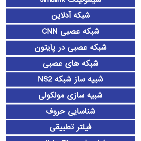
شبکه آدلاین
شبکه عصبی CNN
شبکه عصبی در پایتون
شبکه های عصبی
شبیه ساز شبکه NS2
شبیه سازی مولکولی
شناسایی حروف
فیلتر تطبیقی