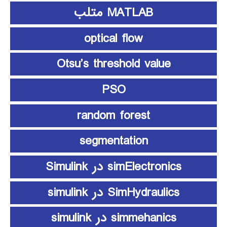
MATLAB متلب
optical flow
Otsu’s threshold value
PSO
random forest
segmentation
simElectronics در Simulink
SimHydraulics در simulink
simmehanics در simulink