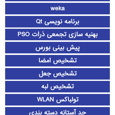
weka
برنامه نویسی Qt
بهنیه سازی تجمعی ذرات PSO
پیش بینی بورس
تشخیص امضا
تشخیص جعل
تشخیص لبه
تولباکس WLAN
حد آستانه دسته بندی