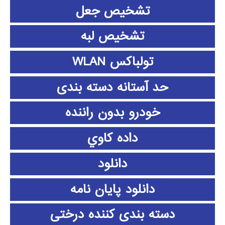
تشخیص جعل
تشخیص لبه
تولباکس WLAN
حد آستانه دسته بندی
خودرو بدون راننده
داده كاوي
دانلود
دانلود پايان نامه
دسته بندی کننده درختی