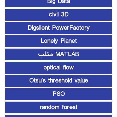
Big Data
civil 3D
Digsilent PowerFactory
Lonely Planet
MATLAB متلب
optical flow
Otsu’s threshold value
PSO
random forest