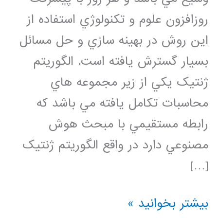
روزافزون علوم و تکنولوژي استفاده از
اين روش در بهينه سازي و حل مسائل
بسيار گسترش يافته است. الگوريتم
ژنتيک يکي از زير مجموعه هاي
محاسبات تکامل يافته مي باشد که
رابطه مستقيمي با مبحث هوش
مصنوعي دارد در واقع الگوريتم ژنتيک
[…]
فیلم
بیشتر بخوانید »