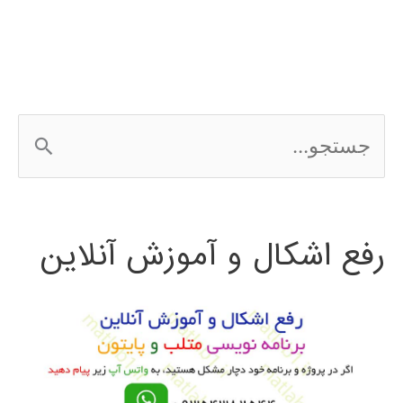
ج
س
ت
رفع اشکال و آموزش آنلاین
ج
و
ب
ر