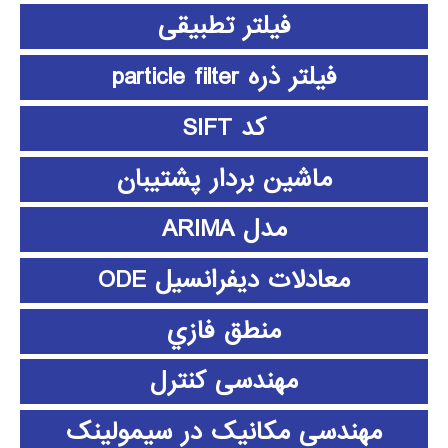
فیلتر تطبیقی
فیلتر ذره particle filter
کد SIFT
ماشین بردار پشتیبان
مدل ARIMA
معادلات دیفرانسیل ODE
منطق فازي
مهندسی کنترل
مهندسی مکانیک در سیمولینک