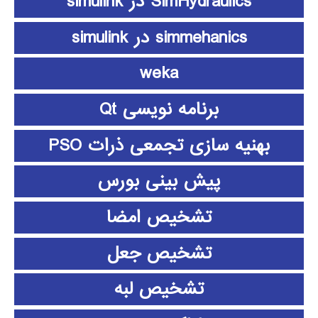
SimHydraulics در simulink
simmehanics در simulink
weka
برنامه نویسی Qt
بهنیه سازی تجمعی ذرات PSO
پیش بینی بورس
تشخیص امضا
تشخیص جعل
تشخیص لبه