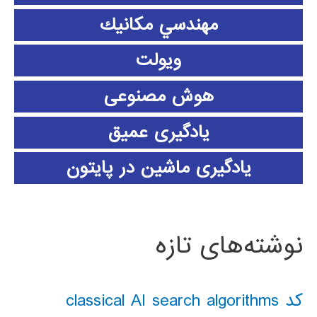
مهندسي مكانيك
ویولت
هوش مصنوعی
یادگیری عمیق
یادگیری ماشین در پایتون
نوشته‌های تازه
کد classical AI search algorithms