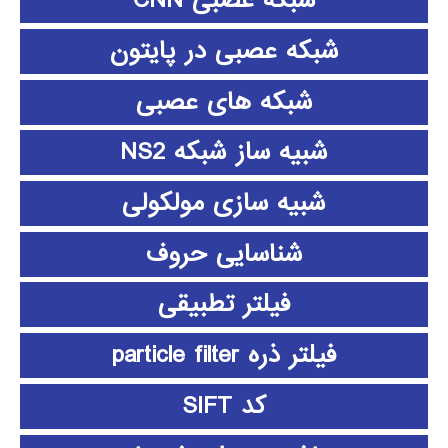
شبکه عصبی CNN
شبکه عصبی در پایتون
شبکه های عصبی
شبیه ساز شبکه NS2
شبیه سازی مولکولی
شناسایی حروف
فیلتر تطبیقی
فیلتر ذره particle filter
کد SIFT