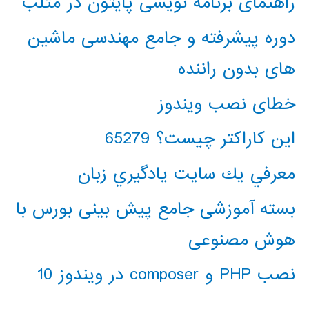
راهنمای برنامه نویسی پایتون در متلب
دوره پیشرفته و جامع مهندسی ماشین
های بدون راننده
خطای نصب ویندوز
این کاراکتر چیست؟ 65279
معرفي يك سايت يادگيري زبان
بسته آموزشی جامع پیش بینی بورس با
هوش مصنوعی
نصب PHP و composer در ویندوز 10