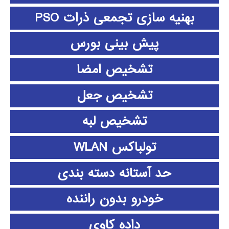
بهنیه سازی تجمعی ذرات PSO
پیش بینی بورس
تشخیص امضا
تشخیص جعل
تشخیص لبه
تولباکس WLAN
حد آستانه دسته بندی
خودرو بدون راننده
داده كاوي