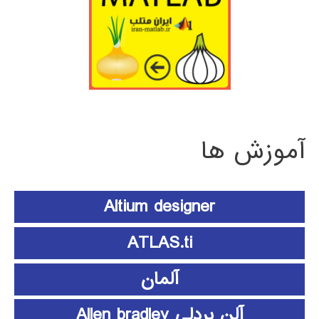
آموزش ها
Altium designer
ATLAS.ti
آلمان
آلن بردلی Allen bradley