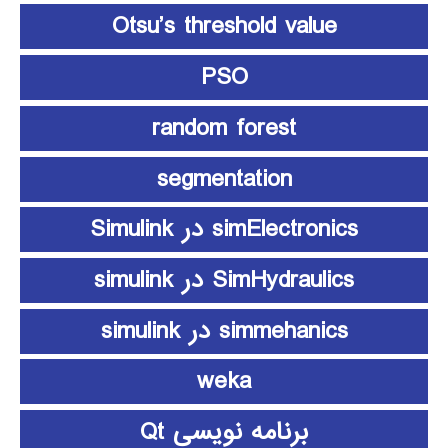
Otsu’s threshold value
PSO
random forest
segmentation
simElectronics در Simulink
SimHydraulics در simulink
simmehanics در simulink
weka
برنامه نویسی Qt