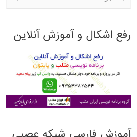
س
ژنتیک
ت
رفع اشکال و آموزش آنلاین
ج
و
ب
ر
ا
ی
:
آموزش فارسی شبکه عصبی