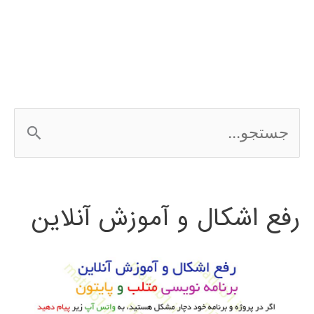
متلب
MATLAB
ج
س
ت
رفع اشکال و آموزش آنلاین
ج
و
ب
ر