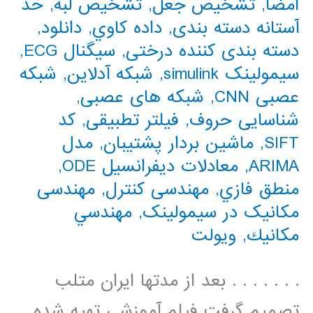
امضا
,
تشخیص جعل
,
تشخیص لبه
,
حد
آستانه دسته بندی
,
داده كاوي
,
دانلود
,
دسته بندی کننده درختی
,
سیگنال ECG
,
سیمولینک simulink
,
شبکه آدلاین
,
شبکه
عصبی CNN
,
شبکه های عصبی
,
شناسایی حروف
,
فیلتر تطبیقی
,
کد
SIFT
,
ماشین بردار پشتیبان
,
مدل
ARIMA
,
معادلات دیفرانسیل ODE
,
منطق فازي
,
مهندسی کنترل
,
مهندسی
مکانیک در سیمولینک
,
مهندسي
مكانيك
,
ویولت
. . . . . . . بعد از مدتها ایران متلب
تصمیم گرفت فیلم آموزشی تهیه شده