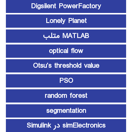
Digsilent PowerFactory
Lonely Planet
MATLAB متلب
optical flow
Otsu’s threshold value
PSO
random forest
segmentation
simElectronics در Simulink