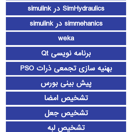
SimHydraulics در simulink
simmehanics در simulink
weka
برنامه نویسی Qt
بهنیه سازی تجمعی ذرات PSO
پیش بینی بورس
تشخیص امضا
تشخیص جعل
تشخیص لبه