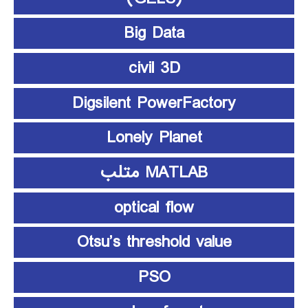
Big Data
civil 3D
Digsilent PowerFactory
Lonely Planet
MATLAB متلب
optical flow
Otsu’s threshold value
PSO