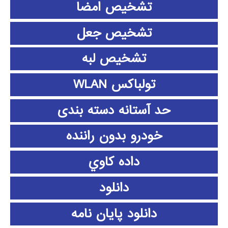
تشخیص امضا
تشخیص جعل
تشخیص لبه
تولباکس WLAN
حد آستانه دسته بندی
خودرو بدون راننده
داده كاوي
دانلود
دانلود پايان نامه