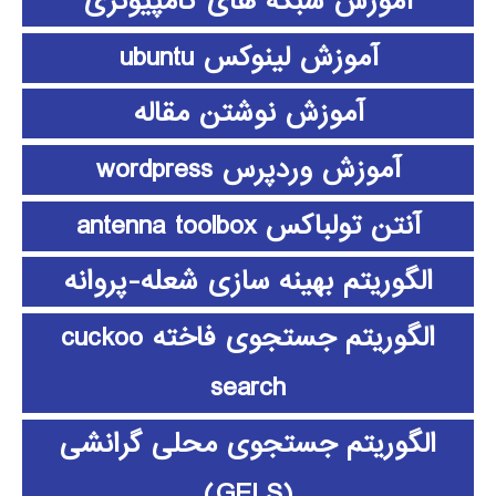
آموزش شبکه های کامپیوتری
آموزش لینوکس ubuntu
آموزش نوشتن مقاله
آموزش وردپرس wordpress
آنتن تولباکس antenna toolbox
الگوریتم بهینه سازی شعله-پروانه
الگوریتم جستجوی فاخته cuckoo
search
الگوریتم جستجوی محلی گرانشی
(GELS)