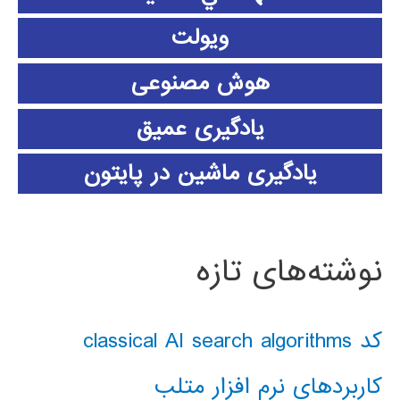
ویولت
هوش مصنوعی
یادگیری عمیق
یادگیری ماشین در پایتون
نوشته‌های تازه
کد classical AI search algorithms
کاربردهای نرم افزار متلب