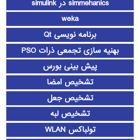
simmehanics در simulink
weka
برنامه نویسی Qt
بهنیه سازی تجمعی ذرات PSO
پیش بینی بورس
تشخیص امضا
تشخیص جعل
تشخیص لبه
تولباکس WLAN