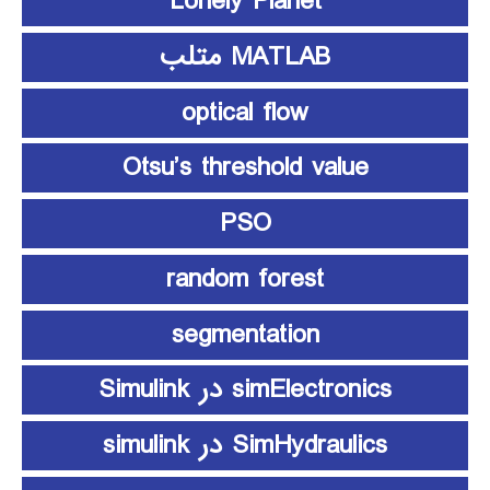
Lonely Planet
MATLAB متلب
optical flow
Otsu’s threshold value
PSO
random forest
segmentation
simElectronics در Simulink
SimHydraulics در simulink