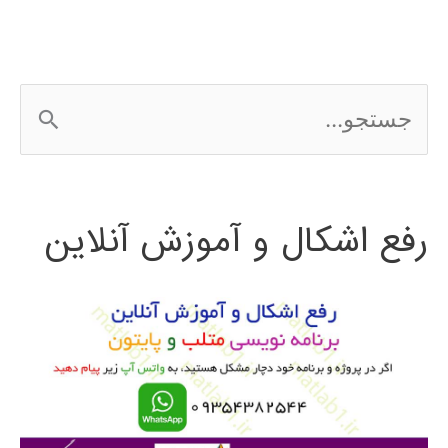
ج
س
ت
رفع اشکال و آموزش آنلاین
ج
و
ب
ر
ا