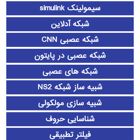
سیمولینک simulink
شبکه آدلاین
شبکه عصبی CNN
شبکه عصبی در پایتون
شبکه های عصبی
شبیه ساز شبکه NS2
شبیه سازی مولکولی
شناسایی حروف
فیلتر تطبیقی