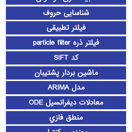
شناسایی حروف
فیلتر تطبیقی
فیلتر ذره particle filter
کد SIFT
ماشین بردار پشتیبان
مدل ARIMA
معادلات دیفرانسیل ODE
منطق فازي