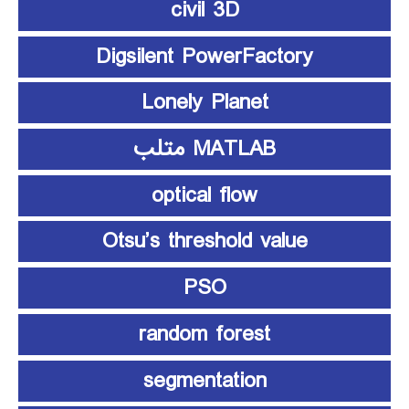
civil 3D
Digsilent PowerFactory
Lonely Planet
MATLAB متلب
optical flow
Otsu’s threshold value
PSO
random forest
segmentation