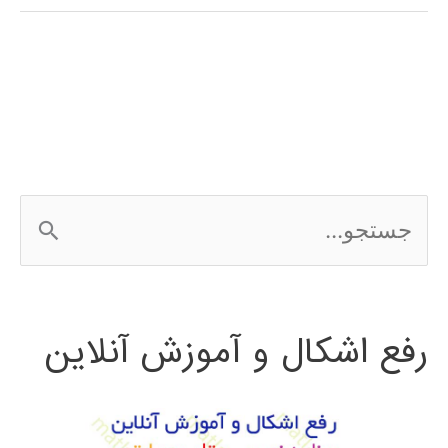
(signal
processing)
در
پایتون
ج
س
ت
رفع اشکال و آموزش آنلاین
ج
و
ب