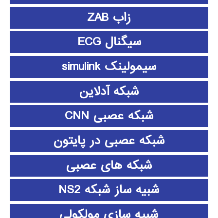
زاب ZAB
سیگنال ECG
سیمولینک simulink
شبکه آدلاین
شبکه عصبی CNN
شبکه عصبی در پایتون
شبکه های عصبی
شبیه ساز شبکه NS2
شبیه سازی مولکولی