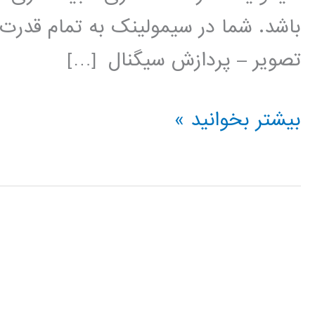
باشد. شما در سیمولینک به تمام قدرت 
تصویر – پردازش سیگنال […]
فیلم
بیشتر بخوانید »
آموزشی
simulink
(عمومی)