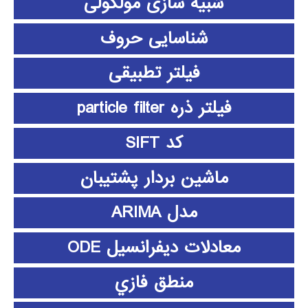
شبیه سازی مولکولی
شناسایی حروف
فیلتر تطبیقی
فیلتر ذره particle filter
کد SIFT
ماشین بردار پشتیبان
مدل ARIMA
معادلات دیفرانسیل ODE
منطق فازي