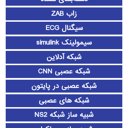
زاب ZAB
سیگنال ECG
سیمولینک simulink
شبکه آدلاین
شبکه عصبی CNN
شبکه عصبی در پایتون
شبکه های عصبی
شبیه ساز شبکه NS2