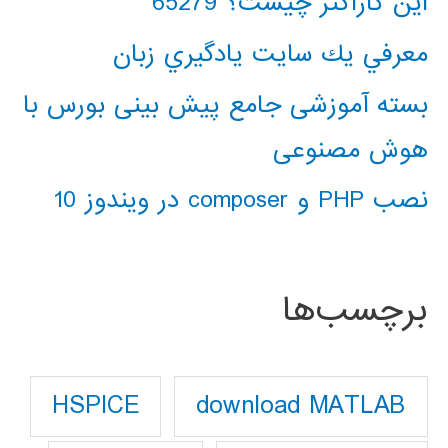
این کاراکتر چیست؟ 65279
معرفي يك سايت يادگيري زبان
بسته آموزشی جامع پیش بینی بورس با
هوش مصنوعی
نصب PHP و composer در ویندوز 10
برچسب‌ها
download MATLAB
HSPICE