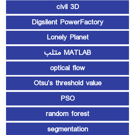
civil 3D
Digsilent PowerFactory
Lonely Planet
MATLAB متلب
optical flow
Otsu’s threshold value
PSO
random forest
segmentation