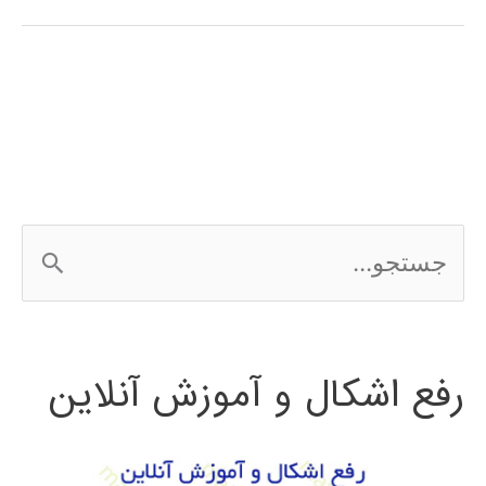
stateflow
در
MATLAB
ج
س
ت
رفع اشکال و آموزش آنلاین
ج
و