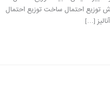
یع گسسته برازش توزیع احتمال ساخت توزیع احتمال
الیز […]