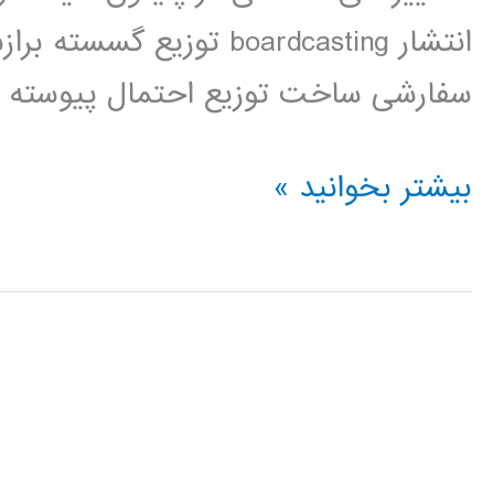
انتشار boardcasting توز
سفارشی ساخت توزیع احتمال پیوسته آن
آمار
بیشتر بخوانید »
و
احتمال
در
پایتون