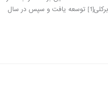
سال 2009 در آزمایشگاه AMP دانشگاه برکلی[1] توسعه یافت و سپس در سال