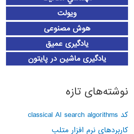
ویولت
هوش مصنوعی
یادگیری عمیق
یادگیری ماشین در پایتون
نوشته‌های تازه
کد classical AI search algorithms
کاربردهای نرم افزار متلب