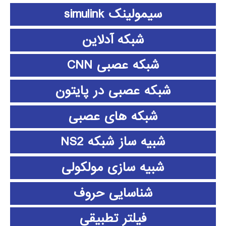
سیمولینک simulink
شبکه آدلاین
شبکه عصبی CNN
شبکه عصبی در پایتون
شبکه های عصبی
شبیه ساز شبکه NS2
شبیه سازی مولکولی
شناسایی حروف
فیلتر تطبیقی