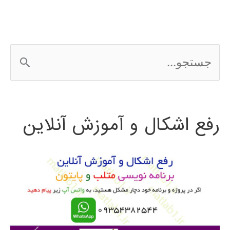
ج
س
ت
رفع اشکال و آموزش آنلاین
ج
و
ب
ر
ا