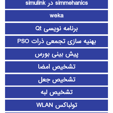
simmehanics در simulink
weka
برنامه نویسی Qt
بهنیه سازی تجمعی ذرات PSO
پیش بینی بورس
تشخیص امضا
تشخیص جعل
تشخیص لبه
تولباکس WLAN