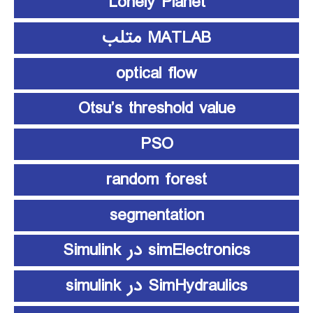
Lonely Planet
MATLAB متلب
optical flow
Otsu’s threshold value
PSO
random forest
segmentation
simElectronics در Simulink
SimHydraulics در simulink