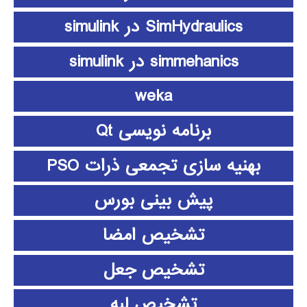
SimHydraulics در simulink
simmehanics در simulink
weka
برنامه نویسی Qt
بهنیه سازی تجمعی ذرات PSO
پیش بینی بورس
تشخیص امضا
تشخیص جعل
تشخیص لبه