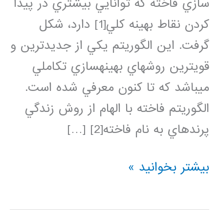
سازي فاخته كه توانايي بيشتري در پيدا
كردن نقاط بهينه كلي[1] دارد، شكل
گرفت. اين الگوريتم يكي از جديدترين و
قويترين روشهاي بهينهسازي تكاملي
ميباشد كه تا كنون معرفي شده است.
الگوريتم فاخته با الهام از روش زندگي
پرندهاي به نام فاخته[2] […]
فیلم
بیشتر بخوانید »
آموزش
فارسی