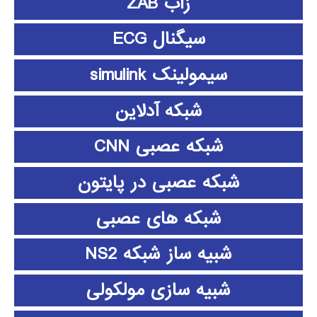
زاب ZAB
سیگنال ECG
سیمولینک simulink
شبکه آدلاین
شبکه عصبی CNN
شبکه عصبی در پایتون
شبکه های عصبی
شبیه ساز شبکه NS2
شبیه سازی مولکولی