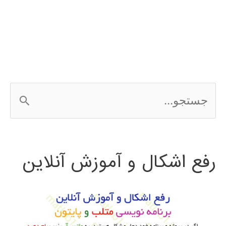
الگوریتم
جستجوی
فاخته
cuckoo
ج
search
س
ت
رفع اشکال و آموزش آنلاین
ج
و
ب