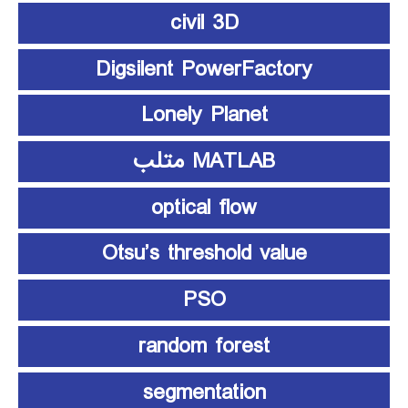
civil 3D
Digsilent PowerFactory
Lonely Planet
MATLAB متلب
optical flow
Otsu’s threshold value
PSO
random forest
segmentation