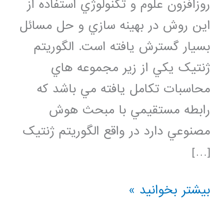
روزافزون علوم و تکنولوژي استفاده از
اين روش در بهينه سازي و حل مسائل
بسيار گسترش يافته است. الگوريتم
ژنتيک يکي از زير مجموعه هاي
محاسبات تکامل يافته مي باشد که
رابطه مستقيمي با مبحث هوش
مصنوعي دارد در واقع الگوريتم ژنتيک
[…]
فیلم
بیشتر بخوانید »
جامع