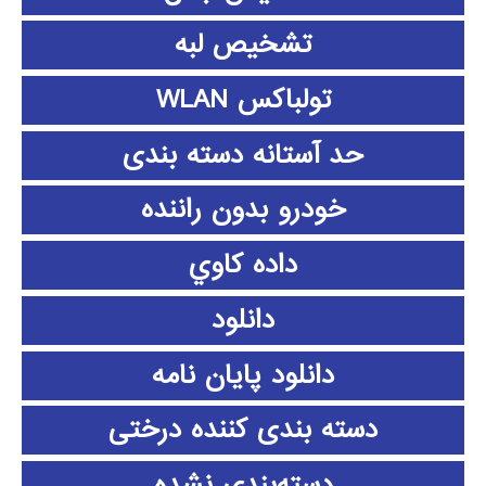
تشخیص لبه
تولباکس WLAN
حد آستانه دسته بندی
خودرو بدون راننده
داده كاوي
دانلود
دانلود پايان نامه
دسته بندی کننده درختی
دسته‌بندی نشده