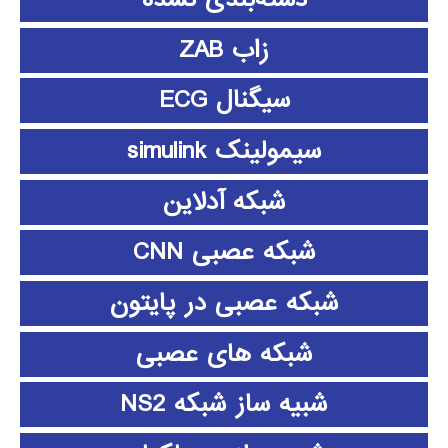
زاب ZAB
سیگنال ECG
سیمولینک simulink
شبکه آدلاین
شبکه عصبی CNN
شبکه عصبی در پایتون
شبکه های عصبی
شبیه ساز شبکه NS2