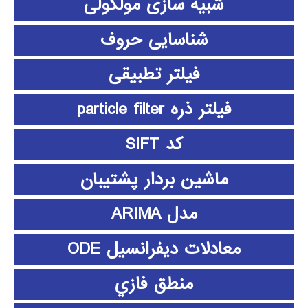
شبیه سازی مولکولی
شناسایی حروف
فیلتر تطبیقی
فیلتر ذره particle filter
کد SIFT
ماشین بردار پشتیبان
مدل ARIMA
معادلات دیفرانسیل ODE
منطق فازي