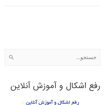
آموزش
فارسی
الگوریتم
ژنتیک
در
ج
متلب
س
MATLAB
ت
رفع اشکال و آموزش آنلاین
ج
و