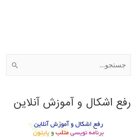
فارسی
الگوریتم
جستجوی
محلی
ج
گرانشی
س
ت
رفع اشکال و آموزش آنلاین
ج
و
ب