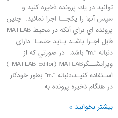
توانيد در يك پرونده ذخيره كنيد و
سپس آنها را يكجــا اجرا نمائيد. چنين
پرونده اي براي آنكه در محيط MATLAB
قابل اجـرا باشـد بـايد حتمـا” داراي
دنباله “.m” باشد. در صورتي كه از
ويرايشــگرMATLAB Editor) MATLAB )
اسـتفاده كنيـد،دنباله “.m” بطور خودكار
در هنگام ذخيره پرونده به
برنامه
بیشتر بخوانید »
نويسي