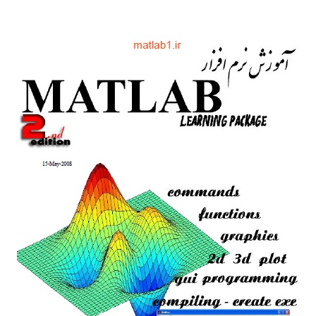
عصبی
بیزین
در
متلب
MATLAB