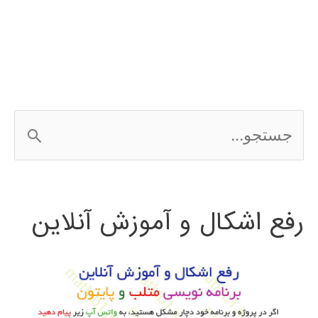
fitting
در
متلب
matlab
ج
س
ت
رفع اشکال و آموزش آنلاین
ج
و
ب
ر