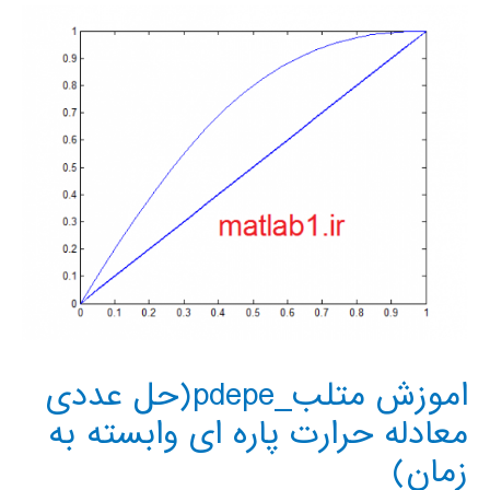
ابزار
برازش
منحنی
در
متلب
اموزش متلب_pdepe(حل عددی
معادله حرارت پاره ای وابسته به
زمان)