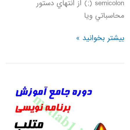
semicolon (;) از انتهاي دستور
محاسباتي ويا
خطايابي
بیشتر بخوانید »
برنامه
ها
در
متلب
MATLAB