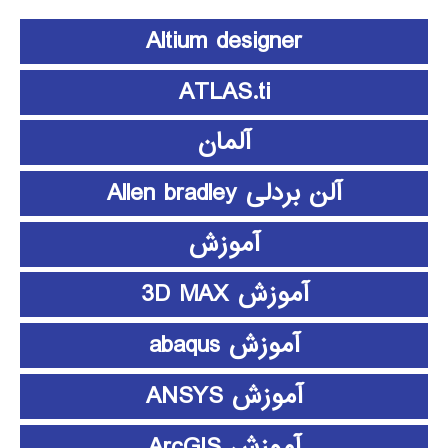
Altium designer
ATLAS.ti
آلمان
آلن بردلی Allen bradley
آموزش
آموزش 3D MAX
آموزش abaqus
آموزش ANSYS
آموزش ArcGIS