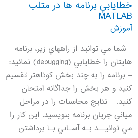
خطايابي برنامه ها در متلب
نرم
MATLAB
افزار
آموزش
متلب
matlab
شما مي توانيد از راههاي زير، برنامه
(برمکی
هايتان را خطايابي (debugging) نمائيد:
)
– برنامه را به چند بخش كوتاهتر تقسيم
كنيد و هر بخش را جداگانه امتحان
كنيد. – نتايج محاسبات را در مراحل
مياني جريان برنامه بنويسيد. اين كار را
مي توانيــد بـه آسـاني بـا برداشتن