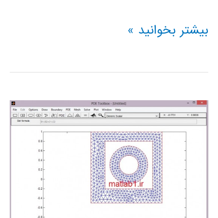
اموزش
بیشتر بخوانید »
متلب_pdepe(حل
عددی
معادله
حرارت
پاره
ای
وابسته
به