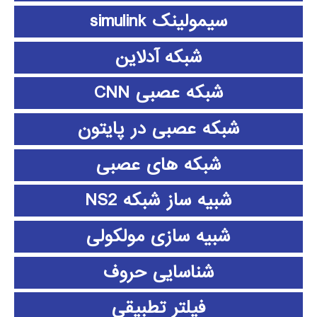
سیمولینک simulink
شبکه آدلاین
شبکه عصبی CNN
شبکه عصبی در پایتون
شبکه های عصبی
شبیه ساز شبکه NS2
شبیه سازی مولکولی
شناسایی حروف
فیلتر تطبیقی