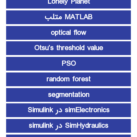
Lonely Planet
MATLAB متلب
optical flow
Otsu’s threshold value
PSO
random forest
segmentation
simElectronics در Simulink
SimHydraulics در simulink