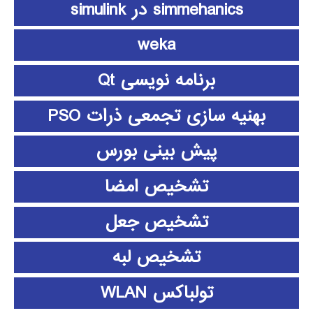
simmehanics در simulink
weka
برنامه نویسی Qt
بهنیه سازی تجمعی ذرات PSO
پیش بینی بورس
تشخیص امضا
تشخیص جعل
تشخیص لبه
تولباکس WLAN