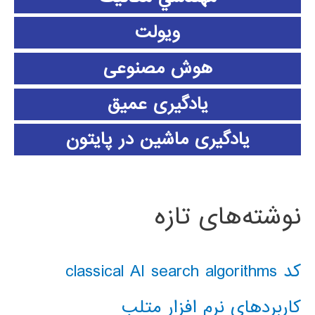
ویولت
هوش مصنوعی
یادگیری عمیق
یادگیری ماشین در پایتون
نوشته‌های تازه
کد classical AI search algorithms
کاربردهای نرم افزار متلب