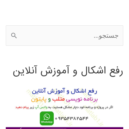
ج
س
ت
رفع اشکال و آموزش آنلاین
ج
و
ب
ر
ا