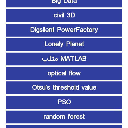
Big Data
civil 3D
Digsilent PowerFactory
Lonely Planet
MATLAB متلب
optical flow
Otsu’s threshold value
PSO
random forest