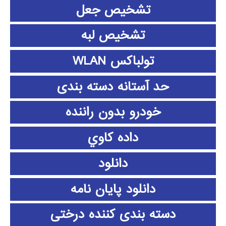
تشخیص جعل
تشخیص لبه
تولباکس WLAN
حد آستانه دسته بندی
خودرو بدون راننده
داده كاوي
دانلود
دانلود پايان نامه
دسته بندی کننده درختی