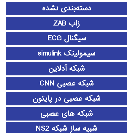
دسته‌بندی نشده
زاب ZAB
سیگنال ECG
سیمولینک simulink
شبکه آدلاین
شبکه عصبی CNN
شبکه عصبی در پایتون
شبکه های عصبی
شبیه ساز شبکه NS2