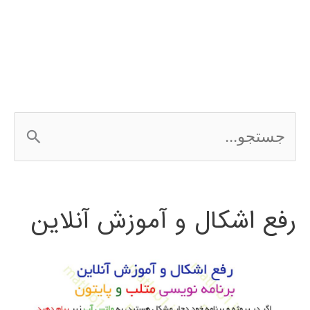
در
متلب
ج
س
ت
رفع اشکال و آموزش آنلاین
ج
و
ب