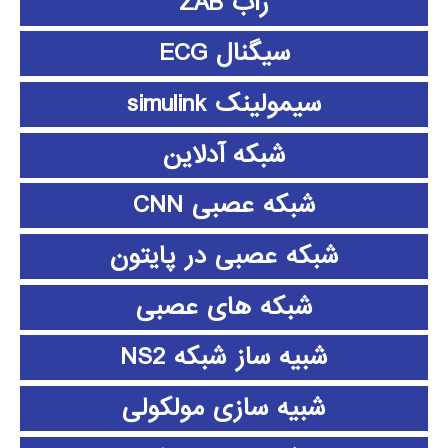
زاب ZAB
سیگنال ECG
سیمولینک simulink
شبکه آدلاین
شبکه عصبی CNN
شبکه عصبی در پایتون
شبکه های عصبی
شبیه ساز شبکه NS2
شبیه سازی مولکولی