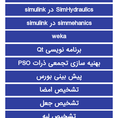
SimHydraulics در simulink
simmehanics در simulink
weka
برنامه نویسی Qt
بهنیه سازی تجمعی ذرات PSO
پیش بینی بورس
تشخیص امضا
تشخیص جعل
تشخیص لبه