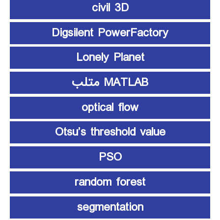
civil 3D
Digsilent PowerFactory
Lonely Planet
MATLAB متلب
optical flow
Otsu’s threshold value
PSO
random forest
segmentation