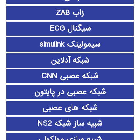
زاب ZAB
سیگنال ECG
سیمولینک simulink
شبکه آدلاین
شبکه عصبی CNN
شبکه عصبی در پایتون
شبکه های عصبی
شبیه ساز شبکه NS2
شبیه سازی مولکولی