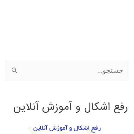
فارسی
3Ds
MAX
ج
س
ت
رفع اشکال و آموزش آنلاین
ج
و
ب