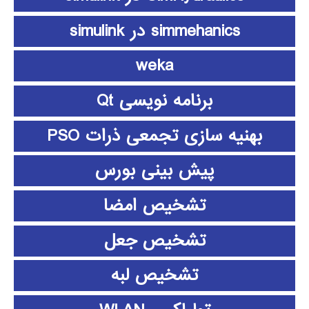
simmehanics در simulink
weka
برنامه نویسی Qt
بهنیه سازی تجمعی ذرات PSO
پیش بینی بورس
تشخیص امضا
تشخیص جعل
تشخیص لبه