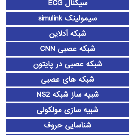
سیگنال ECG
سیمولینک simulink
شبکه آدلاین
شبکه عصبی CNN
شبکه عصبی در پایتون
شبکه های عصبی
شبیه ساز شبکه NS2
شبیه سازی مولکولی
شناسایی حروف