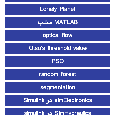
Lonely Planet
MATLAB متلب
optical flow
Otsu’s threshold value
PSO
random forest
segmentation
simElectronics در Simulink
SimHydraulics در simulink