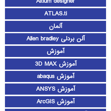
Altium designer
ATLAS.ti
آلمان
آلن بردلی Allen bradley
آموزش
آموزش 3D MAX
آموزش abaqus
آموزش ANSYS
آموزش ArcGIS