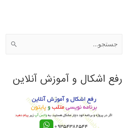
ج
س
ت
رفع اشکال و آموزش آنلاین
ج
و
ب
ر