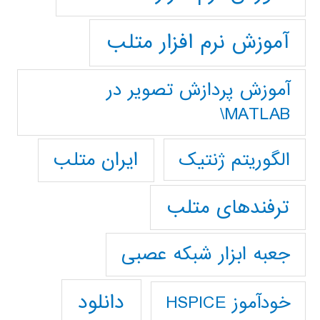
آموزش نرم افزار متلب
آموزش پردازش تصوير در
MATLAB\
ایران متلب
الگوریتم ژنتیک
ترفندهای متلب
جعبه ابزار شبکه عصبی
دانلود
خودآموز HSPICE