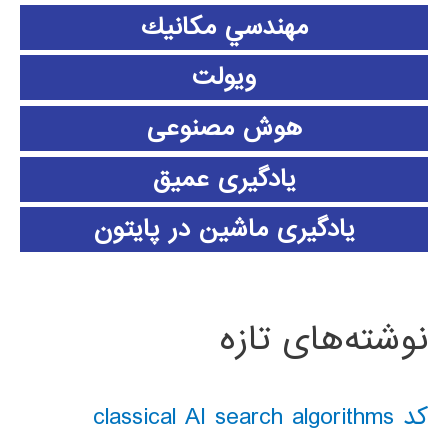
مهندسي مكانيك
ویولت
هوش مصنوعی
یادگیری عمیق
یادگیری ماشین در پایتون
نوشته‌های تازه
کد classical AI search algorithms