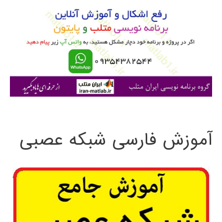
و
ب
ر
ا
ی
:
آموزش فارسی شبکه عصبی