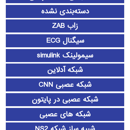
دسته‌بندی نشده
زاب ZAB
سیگنال ECG
سیمولینک simulink
شبکه آدلاین
شبکه عصبی CNN
شبکه عصبی در پایتون
شبکه های عصبی
شبیه ساز شبکه NS2