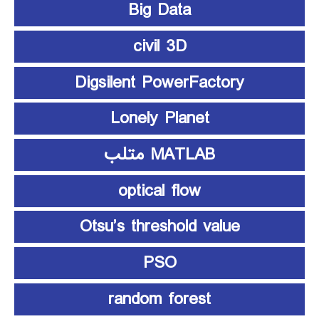
Big Data
civil 3D
Digsilent PowerFactory
Lonely Planet
MATLAB متلب
optical flow
Otsu’s threshold value
PSO
random forest