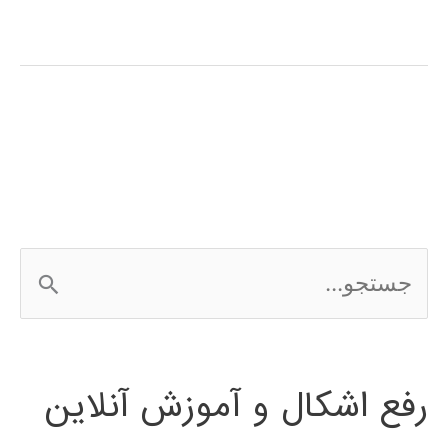
آموزش
فارسی
نرم
افزار
SolidWorks
ج
س
ت
رفع اشکال و آموزش آنلاین
ج