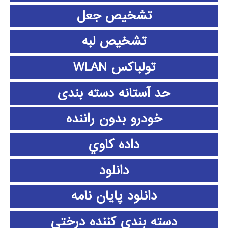
تشخیص جعل
تشخیص لبه
تولباکس WLAN
حد آستانه دسته بندی
خودرو بدون راننده
داده كاوي
دانلود
دانلود پايان نامه
دسته بندی کننده درختی