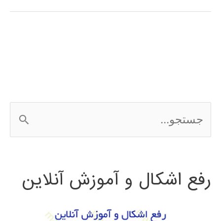
فازی
(fuzzy
system)
در
پایتون
ج
س
ت
رفع اشکال و آموزش آنلاین
ج
و