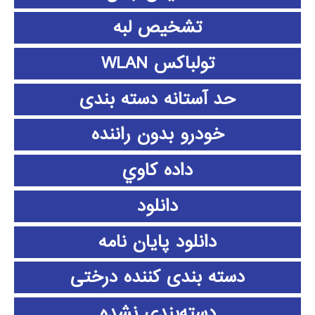
تشخیص لبه
تولباکس WLAN
حد آستانه دسته بندی
خودرو بدون راننده
داده كاوي
دانلود
دانلود پايان نامه
دسته بندی کننده درختی
دسته‌بندی نشده