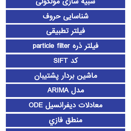
شبیه سازی مولکولی
شناسایی حروف
فیلتر تطبیقی
فیلتر ذره particle filter
کد SIFT
ماشین بردار پشتیبان
مدل ARIMA
معادلات دیفرانسیل ODE
منطق فازي