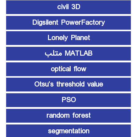
civil 3D
Digsilent PowerFactory
Lonely Planet
MATLAB متلب
optical flow
Otsu’s threshold value
PSO
random forest
segmentation