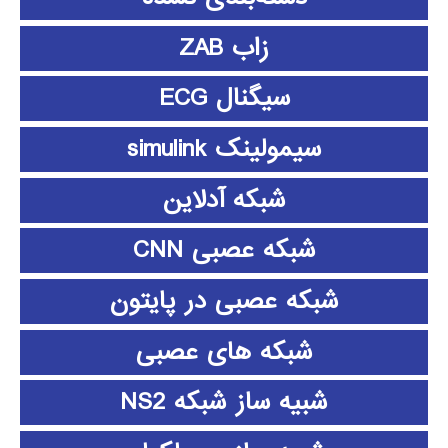
زاب ZAB
سیگنال ECG
سیمولینک simulink
شبکه آدلاین
شبکه عصبی CNN
شبکه عصبی در پایتون
شبکه های عصبی
شبیه ساز شبکه NS2