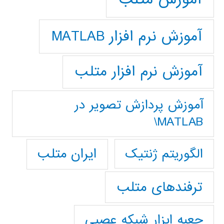
آموزش نرم افزار MATLAB
آموزش نرم افزار متلب
آموزش پردازش تصوير در
MATLAB\
ایران متلب
الگوریتم ژنتیک
ترفندهای متلب
جعبه ابزار شبکه عصبی