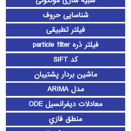
شبیه سازی مولکولی
شناسایی حروف
فیلتر تطبیقی
فیلتر ذره particle filter
کد SIFT
ماشین بردار پشتیبان
مدل ARIMA
معادلات دیفرانسیل ODE
منطق فازي