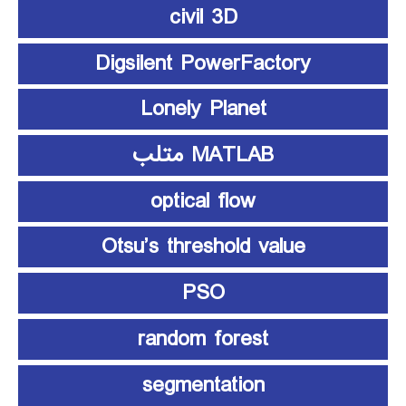
civil 3D
Digsilent PowerFactory
Lonely Planet
MATLAB متلب
optical flow
Otsu’s threshold value
PSO
random forest
segmentation