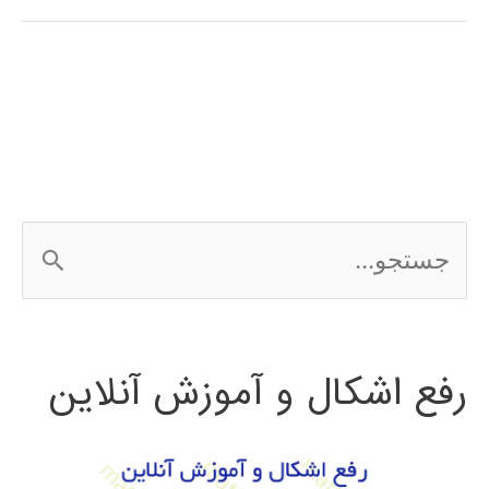
در
پایتون
ج
س
ت
رفع اشکال و آموزش آنلاین
ج
و