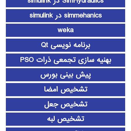
SimHydraulics در simulink
simmehanics در simulink
weka
برنامه نویسی Qt
بهنیه سازی تجمعی ذرات PSO
پیش بینی بورس
تشخیص امضا
تشخیص جعل
تشخیص لبه