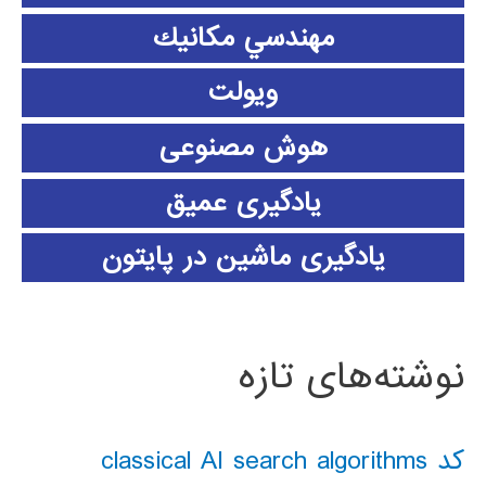
مهندسي مكانيك
ویولت
هوش مصنوعی
یادگیری عمیق
یادگیری ماشین در پایتون
نوشته‌های تازه
کد classical AI search algorithms