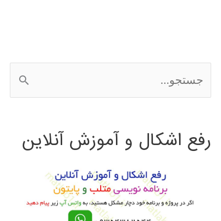
ج
س
ت
رفع اشکال و آموزش آنلاین
ج
و
ب
ر