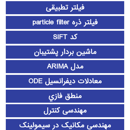
فیلتر تطبیقی
فیلتر ذره particle filter
کد SIFT
ماشین بردار پشتیبان
مدل ARIMA
معادلات دیفرانسیل ODE
منطق فازي
مهندسی کنترل
مهندسی مکانیک در سیمولینک