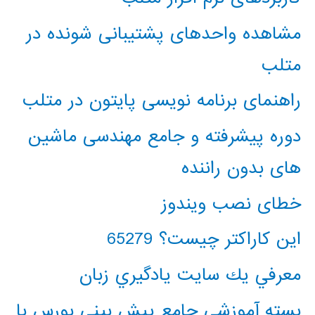
مشاهده واحدهای پشتیبانی شونده در
متلب
راهنمای برنامه نویسی پایتون در متلب
دوره پیشرفته و جامع مهندسی ماشین
های بدون راننده
خطای نصب ویندوز
این کاراکتر چیست؟ 65279
معرفي يك سايت يادگيري زبان
بسته آموزشی جامع پیش بینی بورس با