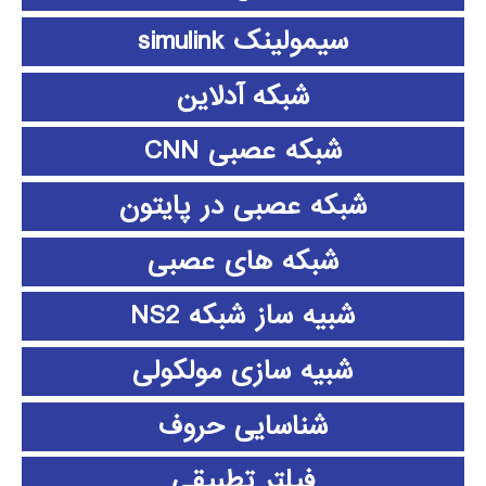
سیمولینک simulink
شبکه آدلاین
شبکه عصبی CNN
شبکه عصبی در پایتون
شبکه های عصبی
شبیه ساز شبکه NS2
شبیه سازی مولکولی
شناسایی حروف
فیلتر تطبیقی