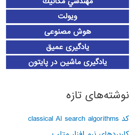
مهندسي مكانيك
ویولت
هوش مصنوعی
یادگیری عمیق
یادگیری ماشین در پایتون
نوشته‌های تازه
کد classical AI search algorithms
کاربردهای نرم افزار متلب