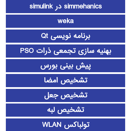
simmehanics در simulink
weka
برنامه نویسی Qt
بهنیه سازی تجمعی ذرات PSO
پیش بینی بورس
تشخیص امضا
تشخیص جعل
تشخیص لبه
تولباکس WLAN