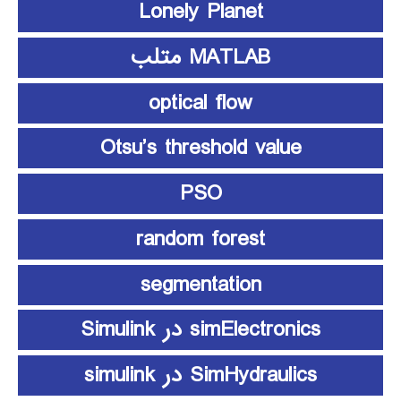
Lonely Planet
MATLAB متلب
optical flow
Otsu’s threshold value
PSO
random forest
segmentation
simElectronics در Simulink
SimHydraulics در simulink