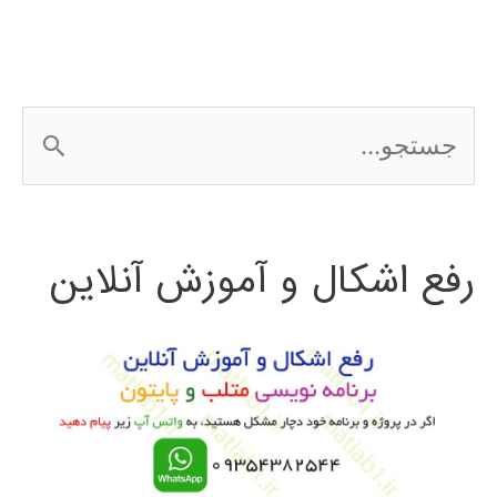
ج
س
ت
رفع اشکال و آموزش آنلاین
ج
و
ب
ر
ا