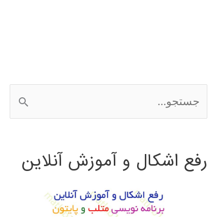
شبکه
عصبی
در
MATLAB
ج
با
س
مثال
ت
رفع اشکال و آموزش آنلاین
ج
و
ب