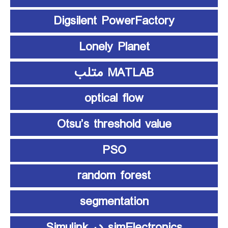
Digsilent PowerFactory
Lonely Planet
MATLAB متلب
optical flow
Otsu’s threshold value
PSO
random forest
segmentation
simElectronics در Simulink