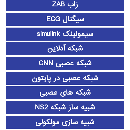
زاب ZAB
سیگنال ECG
سیمولینک simulink
شبکه آدلاین
شبکه عصبی CNN
شبکه عصبی در پایتون
شبکه های عصبی
شبیه ساز شبکه NS2
شبیه سازی مولکولی