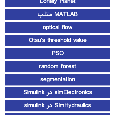
Lonely Planet
MATLAB متلب
optical flow
Otsu’s threshold value
PSO
random forest
segmentation
simElectronics در Simulink
SimHydraulics در simulink