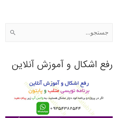
ج
س
ت
رفع اشکال و آموزش آنلاین
ج
و
ب
ر
ا