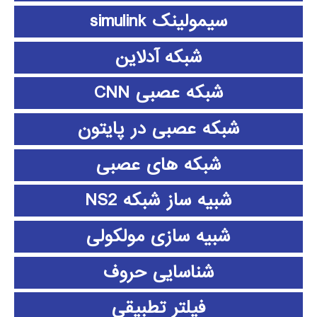
سیمولینک simulink
شبکه آدلاین
شبکه عصبی CNN
شبکه عصبی در پایتون
شبکه های عصبی
شبیه ساز شبکه NS2
شبیه سازی مولکولی
شناسایی حروف
فیلتر تطبیقی