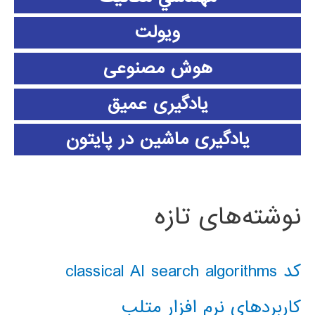
ویولت
هوش مصنوعی
یادگیری عمیق
یادگیری ماشین در پایتون
نوشته‌های تازه
کد classical AI search algorithms
کاربردهای نرم افزار متلب