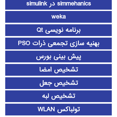
simmehanics در simulink
weka
برنامه نویسی Qt
بهنیه سازی تجمعی ذرات PSO
پیش بینی بورس
تشخیص امضا
تشخیص جعل
تشخیص لبه
تولباکس WLAN