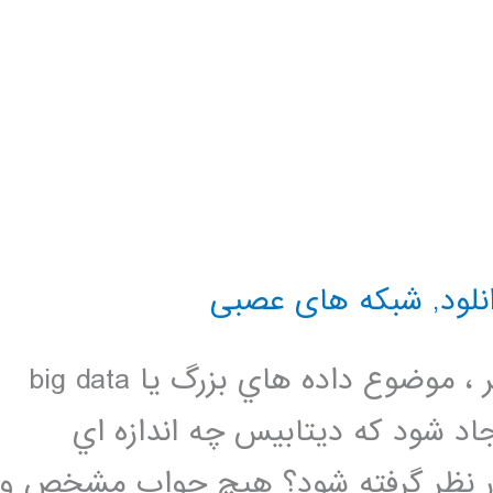
نلود
,
شبکه های عصبی
يكي از موضوعات داغ در رشته كامپيوتر ، موضوع داده هاي بزرگ يا big data
اد شود كه ديتابيس چه اندازه اي
ه باشد تا به عنوان يك big data در نظر گرفته شود؟ هيچ جواب مشخص و