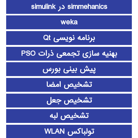
simmehanics در simulink
weka
برنامه نویسی Qt
بهنیه سازی تجمعی ذرات PSO
پیش بینی بورس
تشخیص امضا
تشخیص جعل
تشخیص لبه
تولباکس WLAN