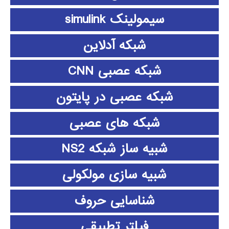
سیمولینک simulink
شبکه آدلاین
شبکه عصبی CNN
شبکه عصبی در پایتون
شبکه های عصبی
شبیه ساز شبکه NS2
شبیه سازی مولکولی
شناسایی حروف
فیلتر تطبیقی