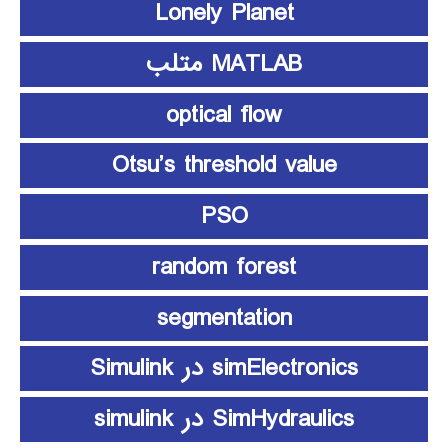
Lonely Planet
MATLAB متلب
optical flow
Otsu’s threshold value
PSO
random forest
segmentation
simElectronics در Simulink
SimHydraulics در simulink