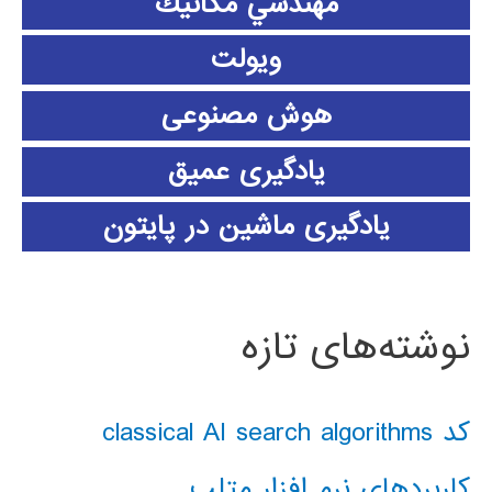
مهندسي مكانيك
ویولت
هوش مصنوعی
یادگیری عمیق
یادگیری ماشین در پایتون
نوشته‌های تازه
کد classical AI search algorithms
کاربردهای نرم افزار متلب