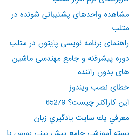
مشاهده واحدهای پشتیبانی شونده در
متلب
راهنمای برنامه نویسی پایتون در متلب
دوره پیشرفته و جامع مهندسی ماشین
های بدون راننده
خطای نصب ویندوز
این کاراکتر چیست؟ 65279
معرفي يك سايت يادگيري زبان
بسته آموزشی جامع پیش بینی بورس با