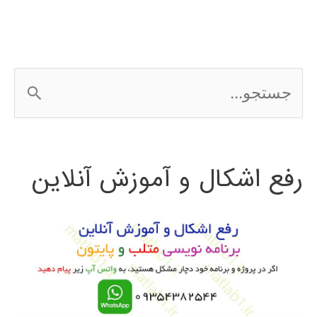
ج
س
ت
رفع اشکال و آموزش آنلاین
ج
و
ب
ر
ا