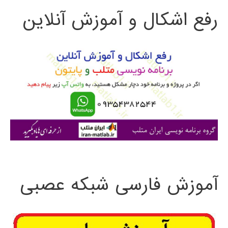
رفع اشکال و آموزش آنلاین
ج
و
ب
ر
ا
ی
:
آموزش فارسی شبکه عصبی