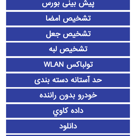
پیش بینی بورس
تشخیص امضا
تشخیص جعل
تشخیص لبه
تولباکس WLAN
حد آستانه دسته بندی
خودرو بدون راننده
داده كاوي
دانلود