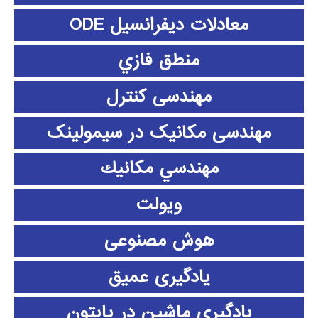
معادلات دیفرانسیل ODE
منطق فازي
مهندسی کنترل
مهندسی مکانیک در سیمولینک
مهندسي مكانيك
ویولت
هوش مصنوعی
یادگیری عمیق
یادگیری ماشین در پایتون