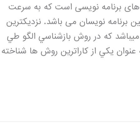
ن های برنامه نویسی است که به سرعت
ین برنامه نویسان می باشد. نزديكترين
ادگيري ميباشد كه در روش بازشناسي الگو طي
ن دهه مطالعه شده است.KNN به عنوان يكي از كاراترين روش ها شناخته