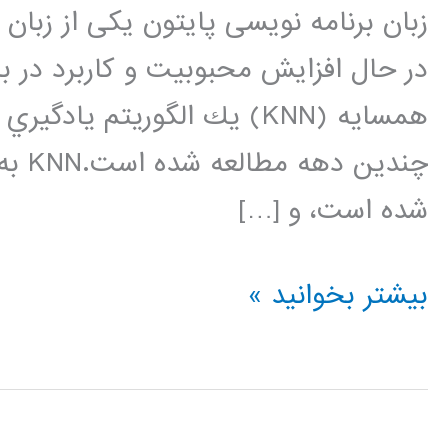
زبان برنامه نویسی پایتون یکی از زبا
در حال افزایش محبوبیت و کاربرد در ب
همسايه (KNN) يك الگوريتم ي
چندي
شده است، و […]
دسته
بیشتر بخوانید »
بندی
کننده
نزدیکترین