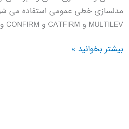
MULTILEV و CATFIRM و CONFIRM و SURVEYGLIM ارتباط […]
فیلم
بیشتر بخوانید »
آموزش
فارسی
LISREL